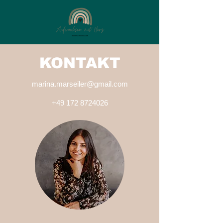
KONTAKT
marina.marseiler@gmail.com
+49
172 8724026